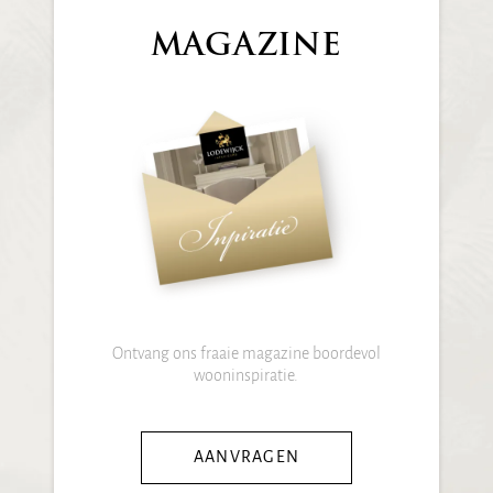
MAGAZINE
Ontvang ons fraaie magazine boordevol
wooninspiratie.
AANVRAGEN