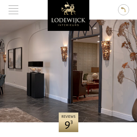
REVIEWS
9
3