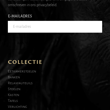
omschreven in ons privacybeleid.
E-MAILADRES
AANMELDEN
COLLECTIE
Eetkamerstoelen
Banken
Relaxfauteuils
Stoelen
Kasten
Tafels
Verlichting