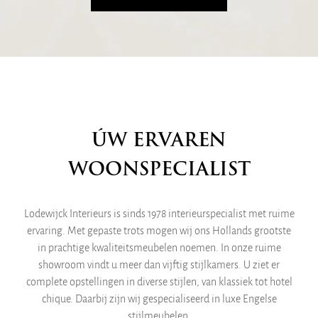
ÚW ERVAREN
WOONSPECIALIST
Lodewijck Interieurs is sinds 1978 interieurspecialist met ruime
ervaring. Met gepaste trots mogen wij ons Hollands grootste
in prachtige kwaliteitsmeubelen noemen. In onze ruime
showroom vindt u meer dan vijftig stijlkamers. U ziet er
complete opstellingen in diverse stijlen, van klassiek tot hotel
chique. Daarbij zijn wij gespecialiseerd in luxe Engelse
stijlmeubelen.