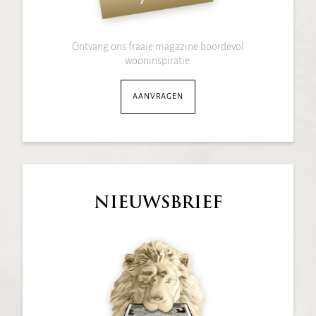
Ontvang ons fraaie magazine boordevol
wooninspiratie.
AANVRAGEN
NIEUWSBRIEF