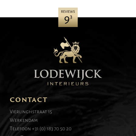
REVIEWS
9
3
CONTACT
Vierlinghstraat 15
Werkendam
Telefoon
+31 (0) 183 70 50 20