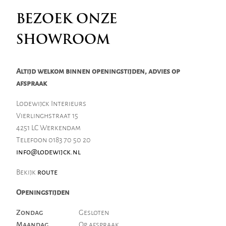
BEZOEK ONZE
SHOWROOM
Altijd welkom binnen openingstijden, advies op
afspraak
Lodewijck Interieurs
Vierlinghstraat 15
4251 LC Werkendam
Telefoon 0183 70 50 20
info@lodewijck.nl
Bekijk
route
Openingstijden
Zondag
Gesloten
Maandag
Op afspraak