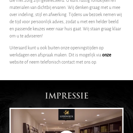
die met zorg zijn geselecteerd. U kunt rustig rondkijken en
materialen van dichtbij ervaren. Wij denken graag met u mee
over indeling, stijl en afwerking. Tijdens uw bezoek nemen wij
de tijd voor persoonlijk advies, zodat u met een helder beeld
en passende keuzes weer naar huis gaat. Wij staan graag klaar
om u te adviseren!
Uiteraard kunt u ook buiten onze openingstijden op
werkdagen een afspraak maken. Dit is mogelijk via
onze
website of neem telefonisch contact met ons op.
IMPRESSIE