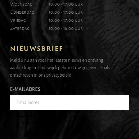
Woensdag
10.00 - 17.00 uur
Donderdag
10.00 - 17.00 uur
Vrijdag
10.00 - 17.00 uur
Zaterdag
10.00 - 16.00 uur
NIEUWSBRIEF
Meld u nu aan voor het laatste nieuws en ontvang
aanbiedingen. Lodewijck gebruikt uw gegevens zoals
omschreven in ons privacybeleid.
E-MAILADRES
AANMELDEN