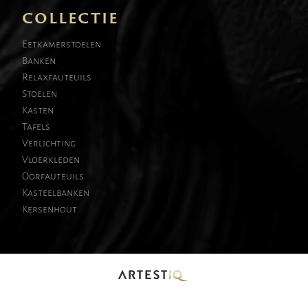
COLLECTIE
Eetkamerstoelen
Banken
Relaxfauteuils
Stoelen
Kasten
Tafels
Verlichting
Vloerkleden
Oorfauteuils
Kasteelbanken
Kersenhout