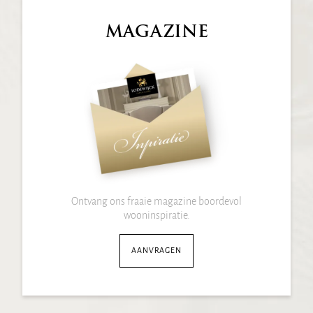
MAGAZINE
Ontvang ons fraaie magazine boordevol
wooninspiratie.
AANVRAGEN