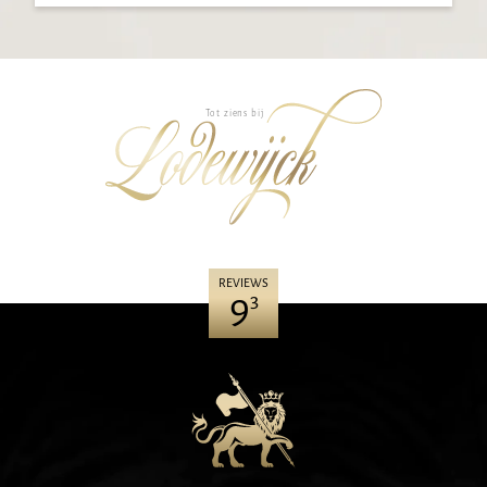
Tot ziens bij
REVIEWS
9
3