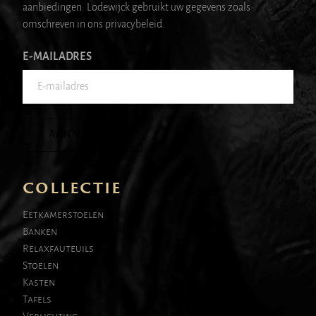
aanbiedingen. Lodewijck gebruikt uw gegevens zoals
omschreven in ons privacybeleid.
E-MAILADRES
AANMELDEN
COLLECTIE
Eetkamerstoelen
Banken
Relaxfauteuils
Stoelen
Kasten
Tafels