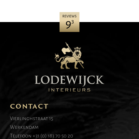
REVIEWS
9
3
CONTACT
Vierlinghstraat 15
Werkendam
Telefoon
+31 (0) 183 70 50 20