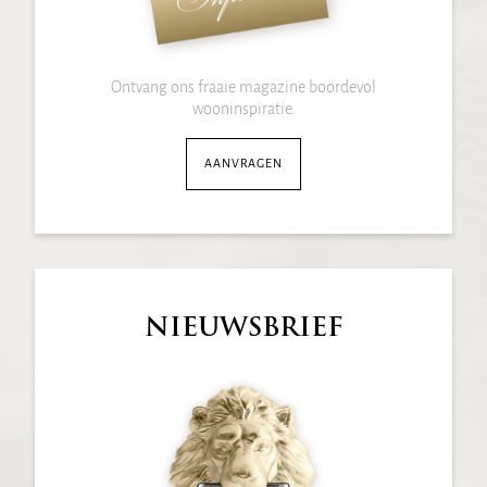
Ontvang ons fraaie magazine boordevol
wooninspiratie.
AANVRAGEN
NIEUWSBRIEF