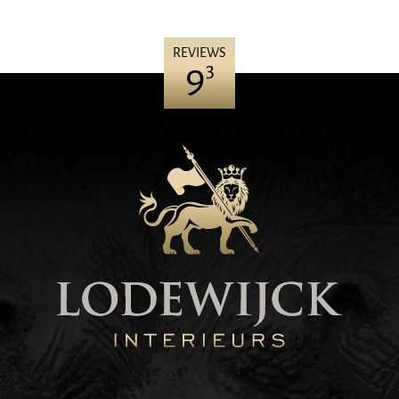
REVIEWS
9
3