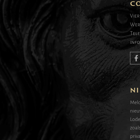
C
Vier
Wer
Tel
inf
NI
Meld
nieu
Lode
zoal
priv