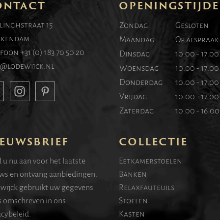
ONTACT
OPENINGSTIJD
linghstraat 15
Zondag
Gesloten
kendam
Maandag
Op afspraak
efoon
+31 (0) 183 70 50 20
Dinsdag
10.00 - 17.0
o@lodewijck.nl
Woensdag
10.00 - 17.0
Donderdag
10.00 - 17.0
Vrijdag
10.00 - 17.0
Zaterdag
10.00 - 16.0
EUWSBRIEF
COLLECTIE
 u nu aan voor het laatste
Eetkamerstoelen
ws en ontvang aanbiedingen.
Banken
wijck gebruikt uw gegevens
Relaxfauteuils
s omschreven in ons
Stoelen
acybeleid.
Kasten