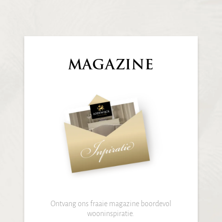
MAGAZINE
Ontvang ons fraaie magazine boordevol
wooninspiratie.