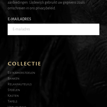
aanbiedingen. Lodewijck gebruikt uw gegevens zoals
omschreven in ons privacybeleid.
E-MAILADRES
AANMELDEN
COLLECTIE
Eetkamerstoelen
Banken
Relaxfauteuils
Stoelen
Kasten
Tafels