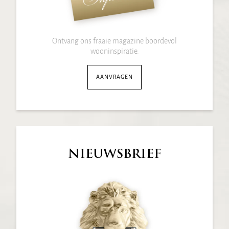
Ontvang ons fraaie magazine boordevol
wooninspiratie.
AANVRAGEN
NIEUWSBRIEF