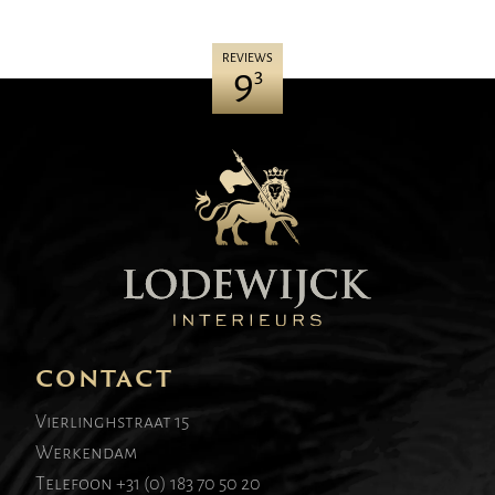
REVIEWS
9
3
CONTACT
Vierlinghstraat 15
Werkendam
Telefoon
+31 (0) 183 70 50 20