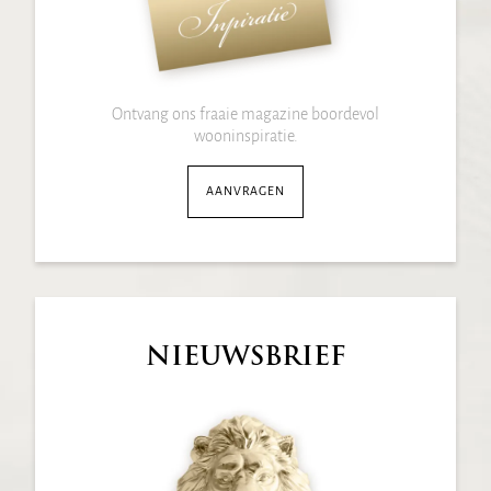
Ontvang ons fraaie magazine boordevol
wooninspiratie.
AANVRAGEN
NIEUWSBRIEF