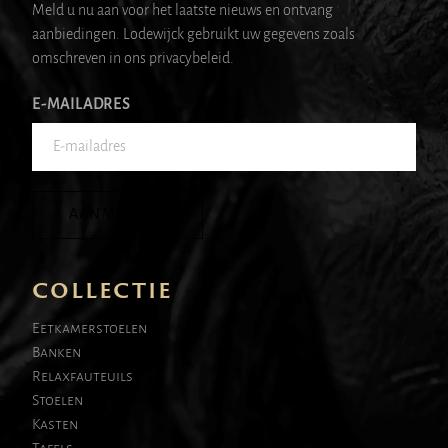
Meld u nu aan voor het laatste nieuws en ontvang
aanbiedingen. Lodewijck gebruikt uw gegevens zoals
omschreven in ons privacybeleid.
E-MAILADRES
AANMELDEN
COLLECTIE
Eetkamerstoelen
Banken
Relaxfauteuils
Stoelen
Kasten