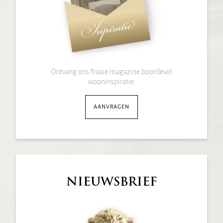
Ontvang ons fraaie magazine boordevol
wooninspiratie.
AANVRAGEN
NIEUWSBRIEF