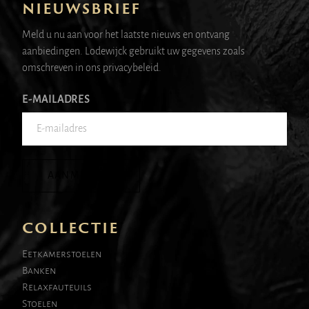
NIEUWSBRIEF
Meld u nu aan voor het laatste nieuws en ontvang
aanbiedingen. Lodewijck gebruikt uw gegevens zoals
omschreven in ons privacybeleid.
E-MAILADRES
AANMELDEN
COLLECTIE
Eetkamerstoelen
Banken
Relaxfauteuils
Stoelen