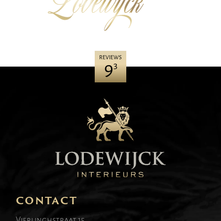
REVIEWS
9
3
CONTACT
Vierlinghstraat 15