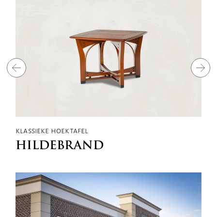
klassieke hoektafel
k
HILDEBRAND