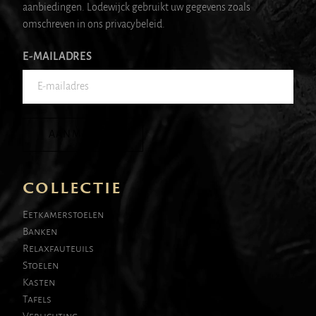
aanbiedingen. Lodewijck gebruikt uw gegevens zoals
omschreven in ons privacybeleid.
E-MAILADRES
AANMELDEN
COLLECTIE
Eetkamerstoelen
Banken
Relaxfauteuils
Stoelen
Kasten
Tafels