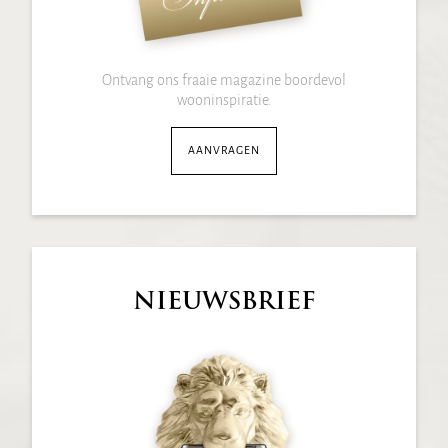
Ontvang ons fraaie magazine boordevol
wooninspiratie.
AANVRAGEN
NIEUWSBRIEF