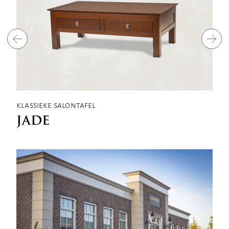
klassieke salontafel
k
JADE