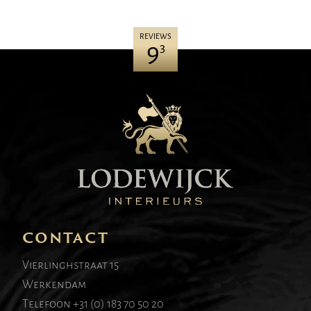
REVIEWS
9
3
CONTACT
Vierlinghstraat 15
Werkendam
Telefoon
+31 (0) 183 70 50 20