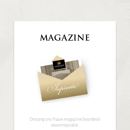
MAGAZINE
Ontvang ons fraaie magazine boordevol
wooninspiratie.