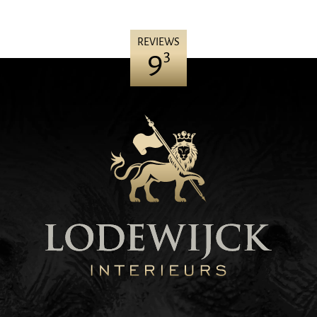
REVIEWS
9
3