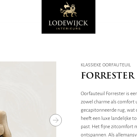
KLASSIEKE OORFAUTEUIL
FORRESTER
Oorfauteuil Forrester is een
zowel charme als comfort u
gecapitonneerde rug, wat 
heeft een luxe landelijke to
past. Het fijne zitcomfort 
ontspannen. Als allemansvri