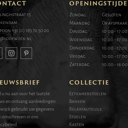
ONTACT
OPENINGSTIJD
linghstraat 15
Zondag
Gesloten
kendam
Maandag
Op afspraak
efoon
+31 (0) 183 70 50 20
Dinsdag
10.00 - 17.0
o@lodewijck.nl
Woensdag
10.00 - 17.0
Donderdag
10.00 - 17.0
Vrijdag
10.00 - 17.0
Zaterdag
10.00 - 16.0
EUWSBRIEF
COLLECTIE
 u nu aan voor het laatste
Eetkamerstoelen
ws en ontvang aanbiedingen.
Banken
wijck gebruikt uw gegevens
Relaxfauteuils
s omschreven in ons
Stoelen
acybeleid.
Kasten