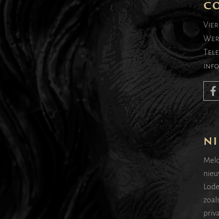
C
Vier
Wer
Tel
inf
NI
Meld
nieu
Lode
zoal
priv