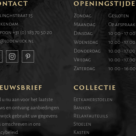
ONTACT
OPENINGSTIJD
linghstraat 15
Zondag
Gesloten
kendam
Maandag
Op afspraak
efoon
+31 (0) 183 70 50 20
Dinsdag
10.00 - 17.0
o@lodewijck.nl
Woensdag
10.00 - 17.0
Donderdag
10.00 - 17.0
Vrijdag
10.00 - 17.0
Zaterdag
10.00 - 16.0
EUWSBRIEF
COLLECTIE
 u nu aan voor het laatste
Eetkamerstoelen
ws en ontvang aanbiedingen.
Banken
wijck gebruikt uw gegevens
Relaxfauteuils
s omschreven in ons
Stoelen
acybeleid.
Kasten