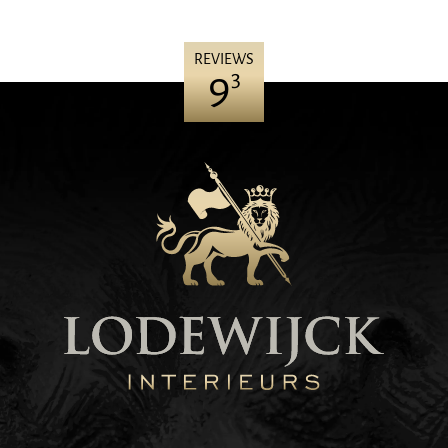
REVIEWS
9
3