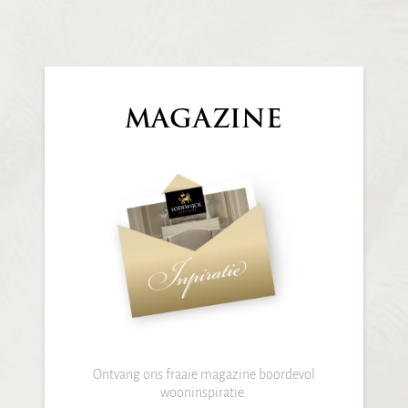
MAGAZINE
Ontvang ons fraaie magazine boordevol
wooninspiratie.