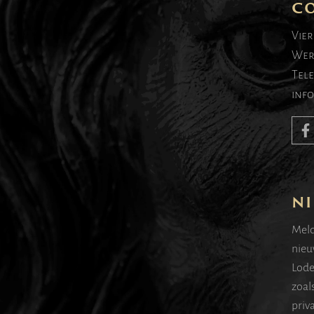
C
Vier
Wer
Tel
inf
NI
Meld
nieu
Lode
zoal
priv