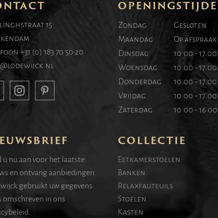
ONTACT
OPENINGSTIJD
linghstraat 15
Zondag
Gesloten
kendam
Maandag
Op afspraak
efoon
+31 (0) 183 70 50 20
Dinsdag
10.00 - 17.0
o@lodewijck.nl
Woensdag
10.00 - 17.0
Donderdag
10.00 - 17.0
Vrijdag
10.00 - 17.0
Zaterdag
10.00 - 16.0
EUWSBRIEF
COLLECTIE
 u nu aan voor het laatste
Eetkamerstoelen
ws en ontvang aanbiedingen.
Banken
wijck gebruikt uw gegevens
Relaxfauteuils
s omschreven in ons
Stoelen
acybeleid.
Kasten