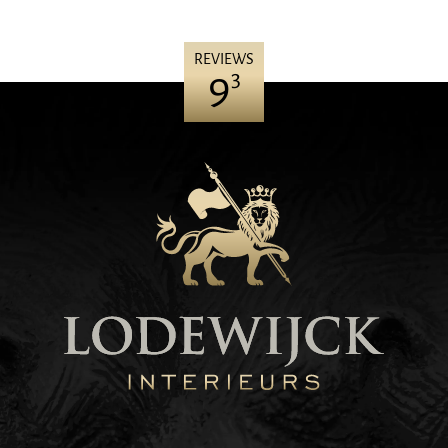
REVIEWS
9
3