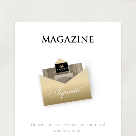
MAGAZINE
Ontvang ons fraaie magazine boordevol
wooninspiratie.