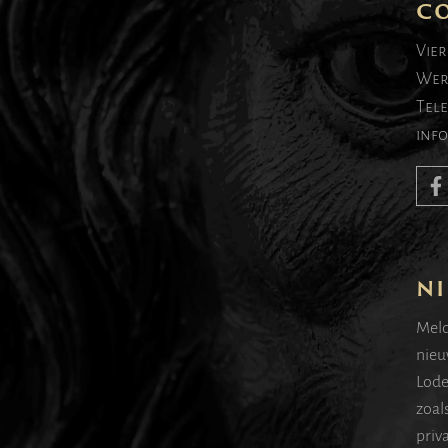
C
Vier
Wer
Tel
inf
NI
Meld
nieu
Lode
zoal
priv