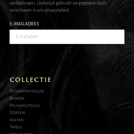
aanbiedingen. Lodewijck gebruikt uw gegevens zoals
omschreven in ons privacybeleid.
E-MAILADRES
AANMELDEN
COLLECTIE
Eetkamerstoelen
Banken
Relaxfauteuils
Stoelen
Kasten
Tafels