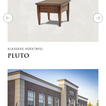
klassieke hoektafel
k
PLUTO