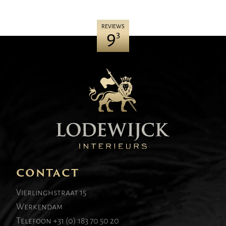
REVIEWS
9
3
CONTACT
Vierlinghstraat 15
Werkendam
Telefoon
+31 (0) 183 70 50 20