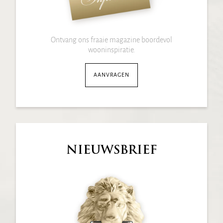
Ontvang ons fraaie magazine boordevol
wooninspiratie.
AANVRAGEN
NIEUWSBRIEF