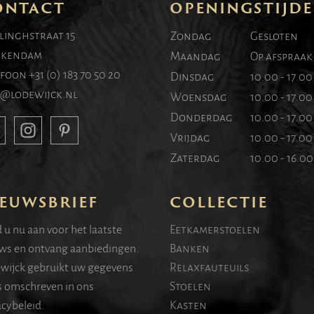
ONTACT
OPENINGSTIJD
linghstraat 15
Zondag
Gesloten
kendam
Maandag
Op afspraak
efoon
+31 (0) 183 70 50 20
Dinsdag
10.00 - 17.0
o@lodewijck.nl
Woensdag
10.00 - 17.0
Donderdag
10.00 - 17.0
Vrijdag
10.00 - 17.0
Zaterdag
10.00 - 16.0
EUWSBRIEF
COLLECTIE
 u nu aan voor het laatste
Eetkamerstoelen
ws en ontvang aanbiedingen.
Banken
wijck gebruikt uw gegevens
Relaxfauteuils
s omschreven in ons
Stoelen
acybeleid.
Kasten