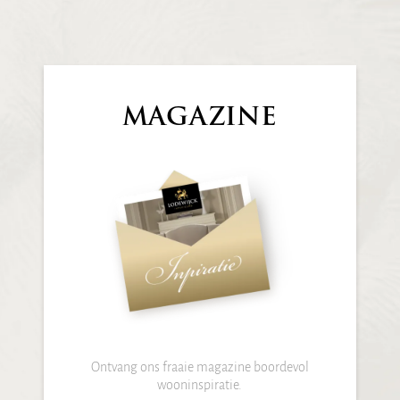
MAGAZINE
Ontvang ons fraaie magazine boordevol
wooninspiratie.