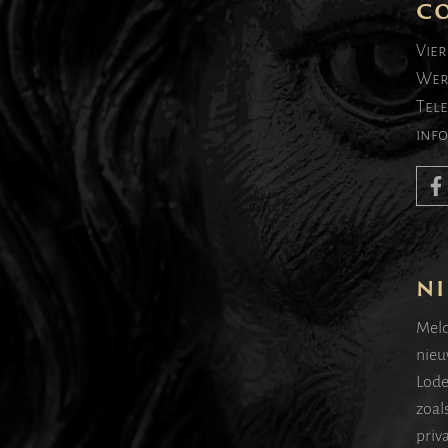
C
Vier
Wer
Tel
inf
NI
Meld
nieu
Lode
zoal
priv