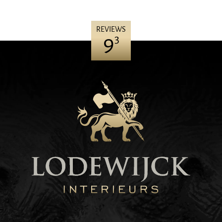
REVIEWS
9
3