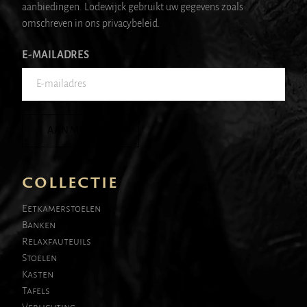
aanbiedingen. Lodewijck gebruikt uw gegevens zoals
omschreven in ons privacybeleid.
E-MAILADRES
AANMELDEN
COLLECTIE
Eetkamerstoelen
Banken
Relaxfauteuils
Stoelen
Kasten
Tafels