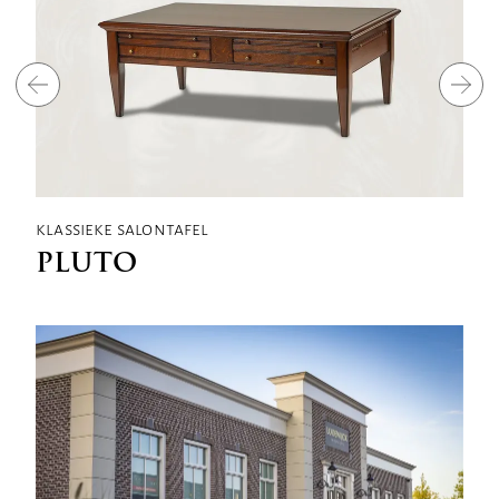
klassieke salontafel
k
PLUTO