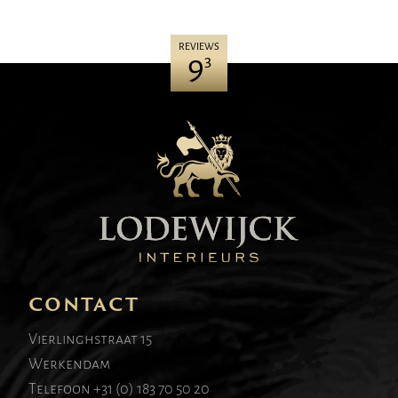
REVIEWS
9
3
CONTACT
Vierlinghstraat 15
Werkendam
Telefoon
+31 (0) 183 70 50 20