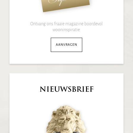
Ontvang ons fraaie magazine boordevol
wooninspiratie.
AANVRAGEN
NIEUWSBRIEF